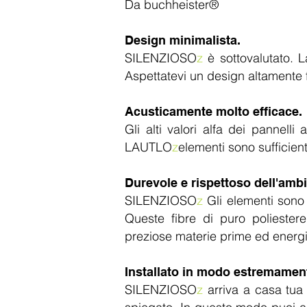
Da buchheister®
Design minimalista.
SILENZIOSO
z
è sottovalutato. L
Aspettatevi un design altamente 
Acusticamente molto efficace.
Gli alti valori alfa dei pannell
LAUTLO
z
elementi sono sufficient
Durevole e rispettoso dell'ambi
SILENZIOSO
z
Gli elementi sono 
Queste fibre di puro poliester
preziose materie prime ed energi
Installato in modo estremamen
SILENZIOSO
z
arriva a casa tua 