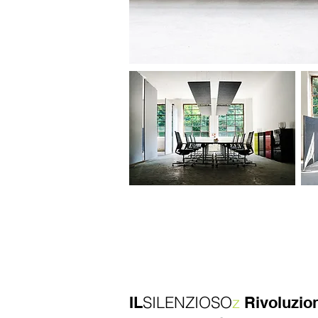
SILENZIOSO
z
IL
Rivoluzio